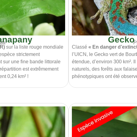
anapany
Gecko 
ata
P
CR)
sur la liste rouge mondiale
Classé
« En danger d’extinc
espèce strictement
l’UICN, le Gecko vert de Bour
sur une fine bande littorale
étendue, d’environ 300 km². Il
 répartition est extrêmement
naturels, des forêts aux falais
nt 0,24 km² !
phénotypiques ont été observé