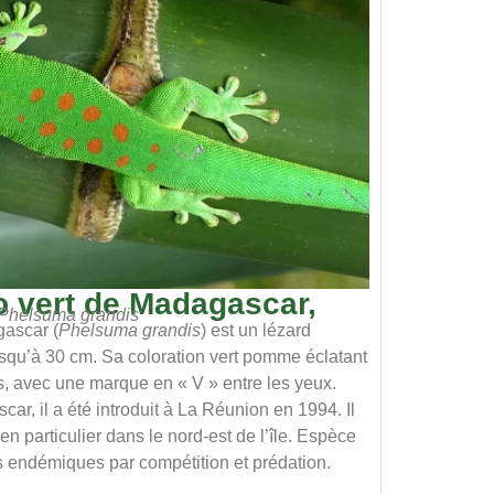
 vert de Madagascar,
Phelsuma grandis
ascar (
Phelsuma grandis
) est un lézard
usqu’à 30 cm. Sa coloration vert pomme éclatant
, avec une marque en « V » entre les yeux.
ar, il a été introduit à La Réunion en 1994. Il
en particulier dans le nord-est de l’île. Espèce
s endémiques par compétition et prédation.