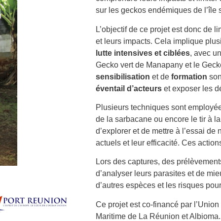
sur les geckos endémiques de l’île 
L’objectif de ce projet est donc de l
et leurs impacts. Cela implique plus
lutte intensives et ciblées
, avec un
Gecko vert de Manapany et le Gecko
sensibilisation
et de
formation
son
éventail d’acteurs
et exposer les dé
Plusieurs techniques sont employées,
de la sarbacane ou encore le tir à 
d’explorer et de mettre à l’essai de 
actuels et leur efficacité. Ces acti
Lors des captures, des prélèvements 
d’analyser leurs parasites et de mi
d’autres espèces et les risques pou
Ce projet est co-financé par l’Unio
Maritime de La Réunion et Albioma.