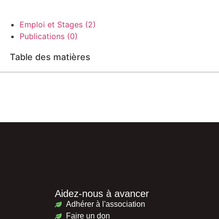
Emploi et Stages
(2)
Publications
(0)
Table des matières
Aidez-nous à avancer
Adhérer à l'association
Faire un don