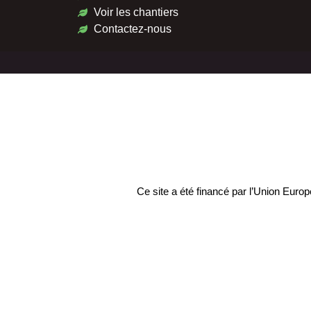
Voir les chantiers
Contactez-nous
Ce site a été financé par l’Union Eur