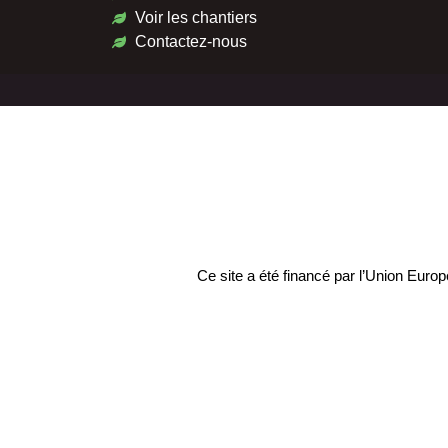
Voir les chantiers
Contactez-nous
Ce site a été financé par l’Union Eur