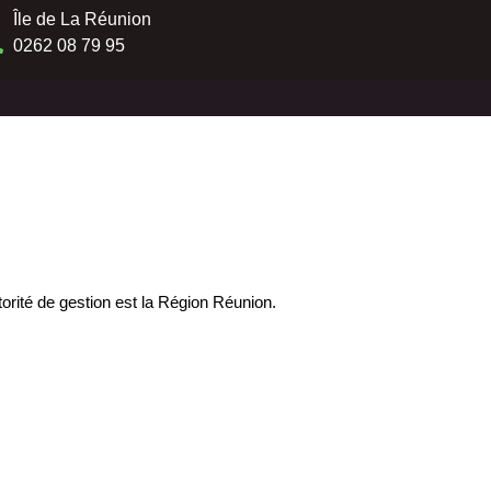
Île de La Réunion
0262 08 79 95
rité de gestion est la Région Réunion.