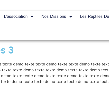
L’association
Nos Missions
Les Reptiles D
es 3
 texte demo texte texte demo texte texte demo texte text
 texte texte demo texte texte demo texte texte demo text
e demo texte texte demo texte texte demo texte texte dem
 texte demo texte texte demo texte texte demo texte text