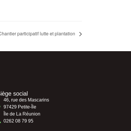
Chantier participatif lutte et plantation
iège social
46, rue des Mascarins
97429 Petite-Île
Île de La Réunion
0262 08 79 95