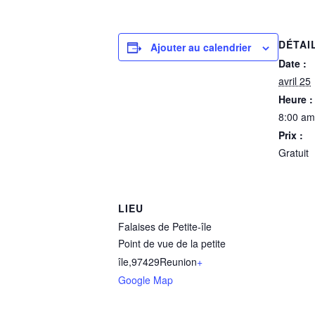
DÉTAI
Ajouter au calendrier
Date :
avril 25
Heure :
8:00 am
Prix :
Gratuit
LIEU
Falaises de Petite-île
Point de vue de la petite
île
,
97429
Reunion
+
Google Map