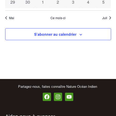
0 évènements
0 évènements
0 évènements
0 évènements
0 évènements
0 évènements
0 évèn
29
30
1
2
3
4
5
Mai
Ce mois-ci
Juil
S’abonner au calendrier
Partagez-nous, faites connaître Nature Océan Indien